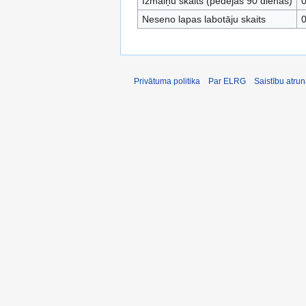
Izmaiņu skaits (pēdējās 90 dienas)
Neseno lapas labotāju skaits
Privātuma politika
Par ELRG
Saistību atru