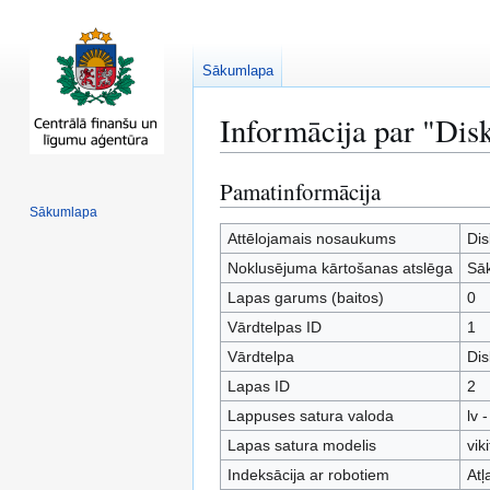
Sākumlapa
Informācija par "Dis
Pamatinformācija
Pāriet
Pāriet
uz
uz
Sākumlapa
navigāciju
meklēšanu
Attēlojamais nosaukums
Dis
Noklusējuma kārtošanas atslēga
Sā
Lapas garums (baitos)
0
Vārdtelpas ID
1
Vārdtelpa
Dis
Lapas ID
2
Lappuses satura valoda
lv 
Lapas satura modelis
vik
Indeksācija ar robotiem
Atļ