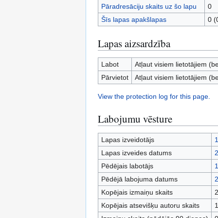
Pāradresāciju skaits uz šo lapu
0
Šīs lapas apakšlapas
0 (
Lapas aizsardzība
Labot
Atļaut visiem lietotājiem (b
Pārvietot
Atļaut visiem lietotājiem (b
View the protection log for this page.
Labojumu vēsture
Lapas izveidotājs
1
Lapas izveides datums
2
Pēdējais labotājs
1
Pēdējā labojuma datums
2
Kopējais izmaiņu skaits
Kopējais atsevišķu autoru skaits