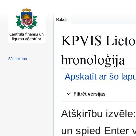
Raksts
KPVIS Lietoš
hronoloģija
Sākumlapa
Apskatīt ar šo lapu
Pāriet
Pāriet
Filtrēt versijas
uz
uz
navigāciju
meklēšanu
Atšķirību izvēle
un spied Enter 