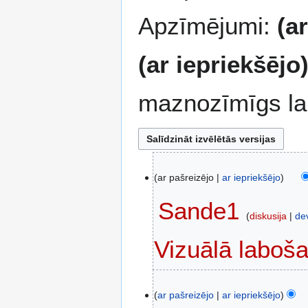
Apzīmējumi:
(a
(ar iepriekšējo
maznozīmīgs la
2
ar pašreizējo
ar iepriekšējo
0
2
Sande1
6
diskusija
de
.
N
g
Vizuālā laboš
a
a
v
d
2
l
a
ar pašreizējo
ar iepriekšējo
0
a
2