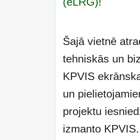
(eLRG)!
Šajā vietnē atr
tehniskās un biz
KPVIS ekrānska
un pielietojami
projektu iesnied
izmanto KPVIS.