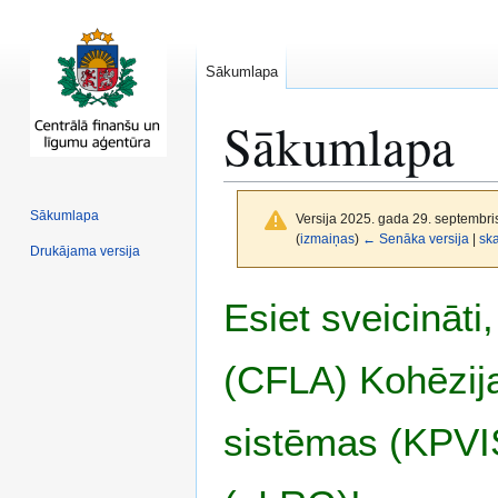
Sākumlapa
Sākumlapa
Sākumlapa
Versija 2025. gada 29. septembris,
(
izmaiņas
)
← Senāka versija
|
ska
Drukājama versija
Pāriet
Pāriet
Esiet sveicināt
uz
uz
navigāciju
meklēšanu
(CFLA) Kohēzija
sistēmas (KPVIS