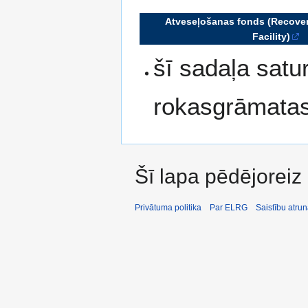
Atveseļošanas fonds (Recover
Facility)
šī sadaļa satu
rokasgrāmata
Šī lapa pēdējoreiz
Privātuma politika
Par ELRG
Saistību atru