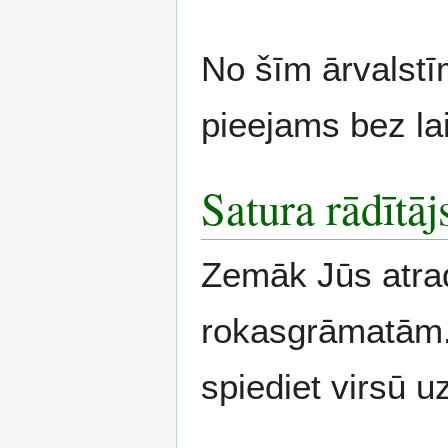
No šīm ārvalstī
pieejams bez la
Satura rādītāj
Zemāk Jūs atrad
rokasgrāmatām. 
spiediet virsū 