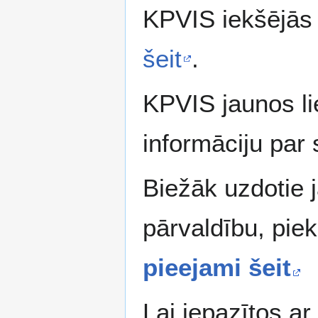
KPVIS iekšējās 
šeit
.
KPVIS jaunos li
informāciju par
Biežāk uzdotie j
pārvaldību, pie
pieejami šeit
Lai iepazītos a