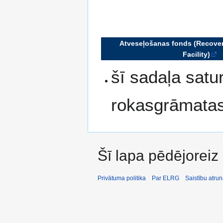
Atveseļošanas fonds (Recover
Facility)
šī sadaļa satu
rokasgrāmata
Šī lapa pēdējoreiz 
Privātuma politika
Par ELRG
Saistību atru