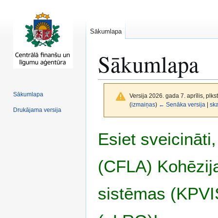
Sākumlapa
Sākumlapa
Sākumlapa
Versija 2026. gada 7. aprīlis, plks
(
izmaiņas
)
← Senāka versija
|
ska
Drukājama versija
Pāriet
Pāriet
Esiet sveicināt
uz
uz
navigāciju
meklēšanu
(CFLA) Kohēzija
sistēmas (KPVIS