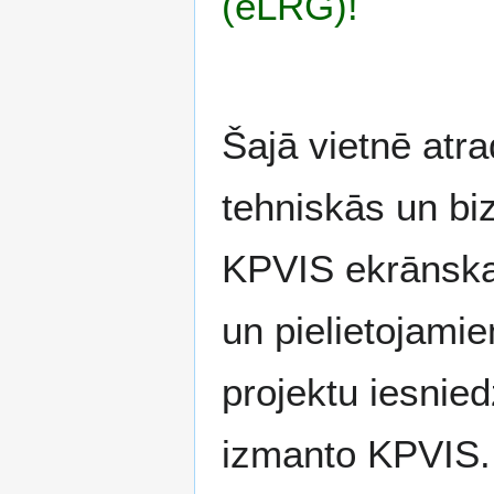
(eLRG)!
Šajā vietnē atr
tehniskās un biz
KPVIS ekrānska
un pielietojami
projektu iesnied
izmanto KPVIS.