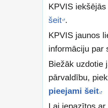
KPVIS iekšējās 
šeit
.
KPVIS jaunos li
informāciju par
Biežāk uzdotie j
pārvaldību, pie
pieejami šeit
Lai iepazītos a