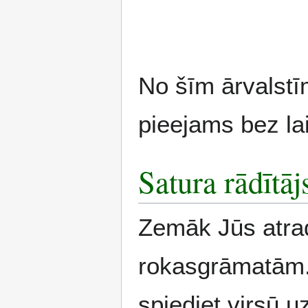
No šīm ārvalstī
pieejams bez la
Satura rādītāj
Zemāk Jūs atrad
rokasgrāmatām. 
spiediet virsū 