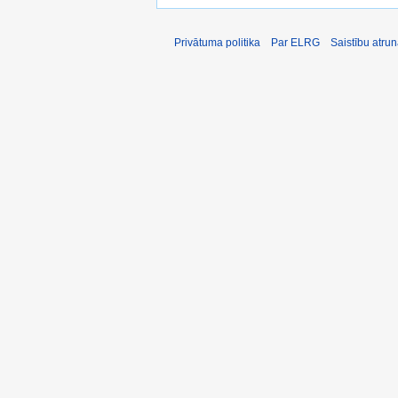
Privātuma politika
Par ELRG
Saistību atru