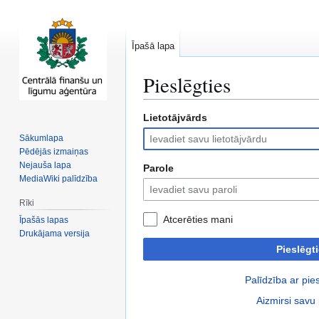
Īpašā lapa
Pieslēgties
Lietotājvārds
Pāriet
Pāriet
uz
uz
Sākumlapa
navigāciju
meklēšanu
Pēdējās izmaiņas
Nejauša lapa
Parole
MediaWiki palīdzība
Rīki
Atcerēties mani
Īpašās lapas
Drukājama versija
Pieslēgt
Palīdzība ar pie
Aizmirsi savu 